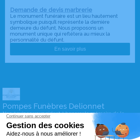
Demande de devis marbrerie
Le monument funéraire est un lieu hautement
symbolique puisqu’il représente la dernière
demeure du défunt. Nous proposons un
monument unique qui reflétera au mieux la
personnalité du défunt.
En savoir plus
Pompes Funèbres Delionnet
Nos équipes vous aident à honorer la mémoire de la
personne défunte de manière totalement personnalisée,
à perpétuer son souvenir dans le respect de ses
volontés, de ses valeurs et de ses convictions, pour
l’accompagner avec dignité dans son dernier voyage.