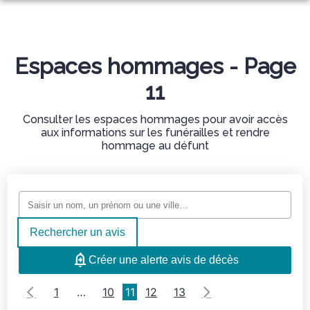
NOS AGENCES
ORGANISATION D’OBSÈQUES
BOIS-D’ARCY
Espaces hommages - Page
MARBRERIE
QUE FAIRE EN CAS DE DÉCÈS
MONTIGNY-LE-BRETONNEUX
11
PRÉVOYANCE FUNÉRAIRE
CONFIGURATEUR MONUMENT
CERCUEILS ET CAPITONS
ESPACES HOMMAGES
Consulter les espaces hommages pour avoir accès
NOS RÉALISATIONS
URNES
aux informations sur les funérailles et rendre
hommage au défunt
SERVICES AUX FAMILLES
CHAMBRES FUNÉRAIRES
Rechercher un avis
Créer une alerte avis de décès
1
…
10
11
12
13