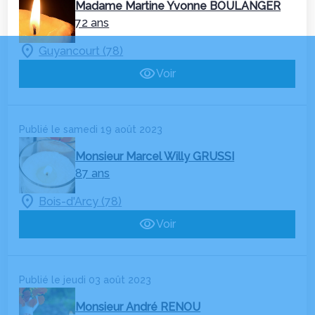
Madame Martine Yvonne BOULANGER
72 ans
Guyancourt (78)
Voir
Publié le samedi 19 août 2023
Monsieur Marcel Willy GRUSSI
87 ans
Bois-d'Arcy (78)
Voir
Publié le jeudi 03 août 2023
Monsieur André RENOU