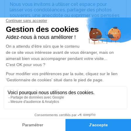
Nous vous invitons à utiliser cet espace pour
laisser vos condoléances, partager des photos
souvenirs, une anecdote ou exprimer vos pensées
à travers des poèmes ou des textes. Cet endroit
est un lieu d'expression dédié à honorer la
mémoire de Lucilia CARDOSO DA CRUZ.
Un service de plantation d’arbre hommage est
disponible ici
.
Je rends hommage
Cérémonie religieuse
mardi 02 avril 2024 à 14h30
Église Saint Romain de Sèvres
1 rue de l'église
92310 Sèvres
23
Faire-part
Hommages
Je rends hommage