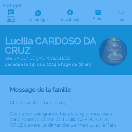
Partager
E-mail
SMS
WhatsApp
Facebook
Lien
Lucilia CARDOSO DA
CRUZ
née DA CONCEIÇÃO MAGALHÃES
décédée le 24 mars 2024 à l'âge de 92 ans
Message de la famille
Chère famille, chers amis,
C’est avec une grande tristesse que nous vous
annonçons le décès de Lucilia CARDOSO DA
CRUZ survenu le dimanche 24 mars 2024 à Paris.