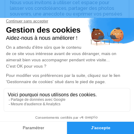
Nous vous invitons à utiliser cet espace pour
laisser vos condoléances, partager des photos
souvenirs, une anecdote ou exprimer vos pensées
à travers des poèmes ou des textes. Cet endroit
est un lieu d'expression dédié à honorer la
mémoire de Philippe GRANDJEAN.
Un service de plantation d’arbre hommage est
disponible ici
.
Je rends hommage
Cérémonie religieuse
jeudi 13 novembre 2025 à 10h30
Chapelle Sainte Geneviève de Bois d'Arcy
Rue Pasteur
78390 Bois d'Arcy
35
Faire-part
Hommages
Je rends hommage