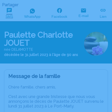
Partager
E-mail
SMS
WhatsApp
Facebook
Lien
Paulette Charlotte
JOUET
née DELAMOTTE
décédée le 31 juillet 2023 à l'âge de 90 ans
Message de la famille
Chère famille, chers amis,
C’est avec une grande tristesse que nous vous
annonçons le décès de Paulette JOUET survenu le
lundi 31 juillet 2023 à Le Port-Marly.