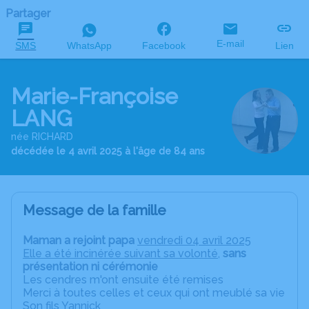
Partager
E-mail
SMS
WhatsApp
Facebook
Lien
Marie-Françoise
LANG
née RICHARD
décédée le 4 avril 2025 à l'âge de 84 ans
Message de la famille
Maman a rejoint papa
vendredi 04 avril 2025
Elle a été incinérée suivant sa volonté,
sans
présentation ni cérémonie
Les cendres m'ont ensuite été remises
Merci à toutes celles et ceux qui ont meublé sa vie
Son fils Yannick