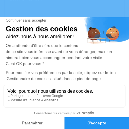
Un service de plantation d’arbre hommage est
disponible ici
.
Je rends hommage
Déroulé des obsèques
Repos en chambre mortuaire
Le vendredi 04 avril 2025 à 09h30
Centre Hospitalier Mgen la Verriere, Avenue de
Montfort La Verrière, 78320 La Verrière
5
Faire-part
Hommages