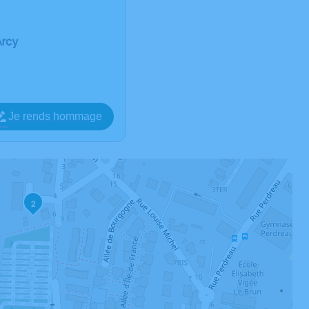
Arcy
Je rends hommage
2