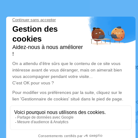
Déroulé de
Le mercre
Église Sain
Bois d'Arcy