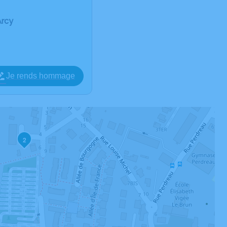
Arcy
Je rends hommage
2