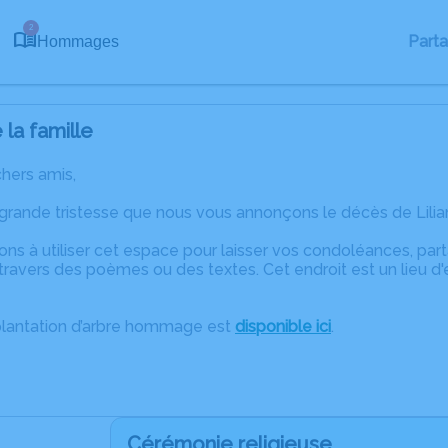
2
Part
Hommages
la famille
chers amis,
grande tristesse que nous vous annonçons le décès de Lilia
ons à utiliser cet espace pour laisser vos condoléances, pa
ravers des poèmes ou des textes. Cet endroit est un lieu d'
plantation d’arbre hommage est
disponible ici
.
Cérémonie religieuse