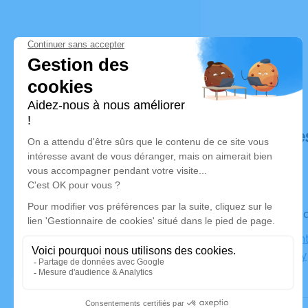
Déroulé de
Le vendred
Église Sain
Bois d'Arcy