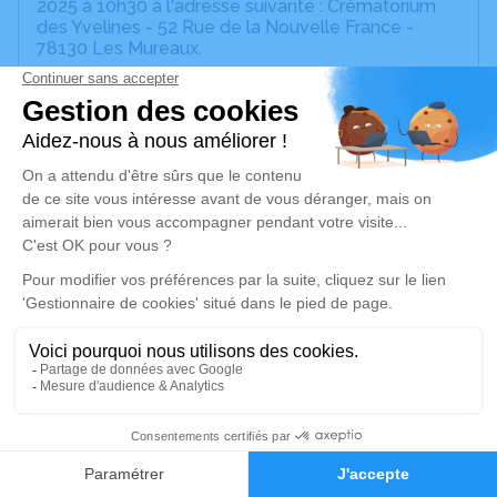
2025 à 10h30 à l'adresse suivante : Crématorium
des Yvelines - 52 Rue de la Nouvelle France -
78130 Les Mureaux.
Je rends hommage
Cérémonie civile
mercredi 26 février 2025 à 10h30
Crématorium des Yvelines de Les Mureaux
52 Rue de la Nouvelle France
78130 Les Mureaux
Je rends hommage
Déroulé des obsèques
5
Faire-part
Hommages
Cérémonie civile