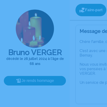
Faire-part
Message de 
Chère famille, 
Bruno VERGER
C’est avec une
Bernay.
décédé le 28 juillet 2024 à l'âge de
68 ans
Nous vous invit
vos pensées à 
VERGER.
Je rends hommage
Un service de 