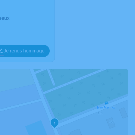
eaux
Je rends hommage
1