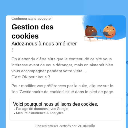
Déroulé de
Le jeudi 
Crématoriu
France, 78