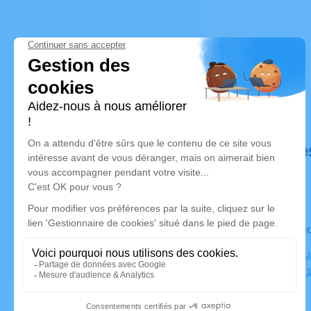
Déroulé de
Le mercre
Crématoriu
France, 78