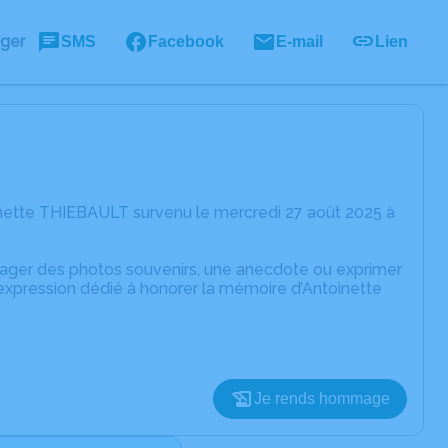
ager
SMS
Facebook
E-mail
Lien
inette THIEBAULT survenu le mercredi 27 août 2025 à
rtager des photos souvenirs, une anecdote ou exprimer
'expression dédié à honorer la mémoire d’Antoinette
Je rends hommage