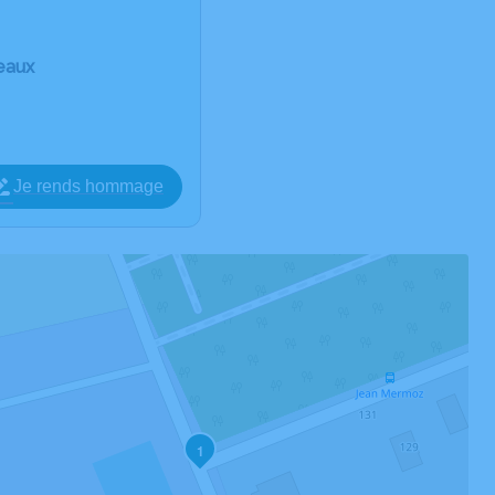
eaux
Je rends hommage
1