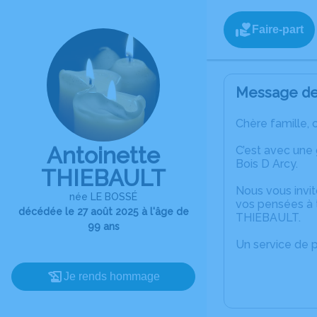
Faire-part
Message de 
Chère famille, 
Antoinette
C’est avec une
Bois D Arcy.
THIEBAULT
Nous vous invit
née LE BOSSÉ
vos pensées à t
décédée le 27 août 2025 à l'âge de
THIEBAULT.
99 ans
Un service de 
Je rends hommage